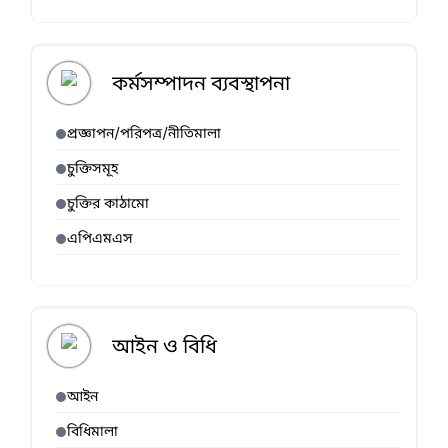
কর্মসম্পাদন ব্যবস্থাপনা
প্রজ্ঞাপন/পরিপত্র/নীতিমালা
চুক্তিসমূহ
চুক্তির কাঠামো
এপিএমএস
আইন ও বিধি
আইন
বিধিমালা